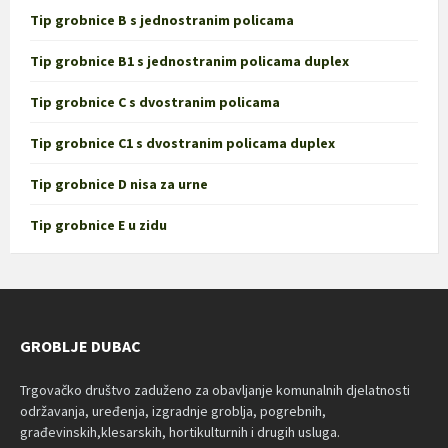
Tip grobnice B s jednostranim policama
Tip grobnice B1 s jednostranim policama duplex
Tip grobnice C s dvostranim policama
Tip grobnice C1 s dvostranim policama duplex
Tip grobnice D nisa za urne
Tip grobnice E u zidu
GROBLJE DUBAC
Trgovačko društvo zaduženo za obavljanje komunalnih djelatnosti
održavanja, uređenja, izgradnje groblja, pogrebnih,
građevinskih,klesarskih, hortikulturnih i drugih usluga.