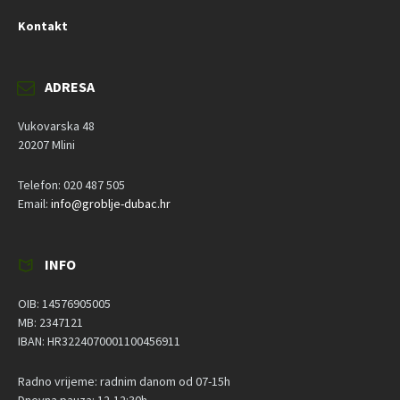
Kontakt
ADRESA
Vukovarska 48
20207 Mlini
Telefon: 020 487 505
Email:
info@groblje-dubac.hr
INFO
OIB: 14576905005
MB: 2347121
IBAN: HR3224070001100456911
Radno vrijeme: radnim danom od 07-15h