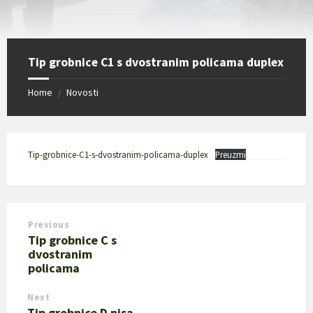
Tip grobnice C1 s dvostranim policama duplex
Home
Novosti
/
Tip-grobnice-C1-s-dvostranim-policama-duplex
Preuzmi
Previous
Tip grobnice C s
dvostranim
policama
Next
Tip grobnice D nisa