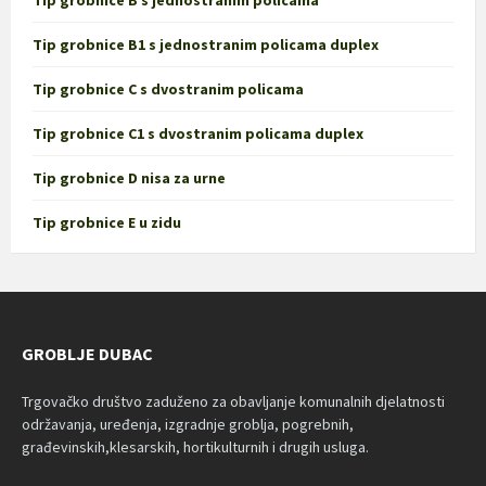
Tip grobnice B s jednostranim policama
Tip grobnice B1 s jednostranim policama duplex
Tip grobnice C s dvostranim policama
Tip grobnice C1 s dvostranim policama duplex
Tip grobnice D nisa za urne
Tip grobnice E u zidu
GROBLJE DUBAC
Trgovačko društvo zaduženo za obavljanje komunalnih djelatnosti
održavanja, uređenja, izgradnje groblja, pogrebnih,
građevinskih,klesarskih, hortikulturnih i drugih usluga.