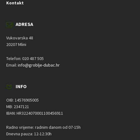
Kontakt
ADRESA
Vukovarska 48
20207 Mlini
Telefon: 020 487 505
Email:
info@groblje-dubac.hr
INFO
OIB: 14576905005
MB: 2347121
IBAN: HR3224070001100456911
Radno vrijeme: radnim danom od 07-15h
Dnevna pauza: 12-12:30h