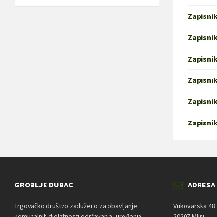
Zapisnik
Zapisnik
Zapisnik
Zapisnik
Zapisnik
Zapisnik
GROBLJE DUBAC
ADRESA
Trgovačko društvo zaduženo za obavljanje
Vukovarska 48
komunalnih djelatnosti održavanja, uređenja,
20207 Mlini