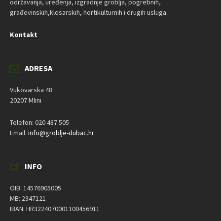
održavanja, uređenja, izgradnje groblja, pogrebnih,
građevinskih,klesarskih, hortikulturnih i drugih usluga.
Kontakt
ADRESA
Vukovarska 48
20207 Mlini
Telefon: 020 487 505
Email:
info@groblje-dubac.hr
INFO
OIB: 14576905005
MB: 2347121
IBAN: HR3224070001100456911