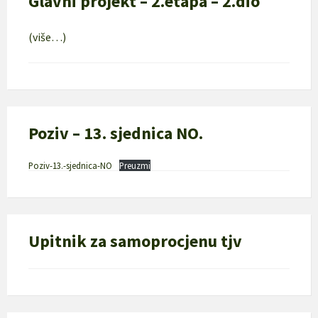
Glavni projekt – 2.etapa – 2.dio
(više…)
Poziv – 13. sjednica NO.
Poziv-13.-sjednica-NO
Preuzmi
Upitnik za samoprocjenu tjv