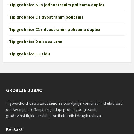
Tip grobnice B1 s jednostranim policama duplex
Tip grobnice C s dvostranim policama
Tip grobnice C1 s dvostranim policama duplex
Tip grobnice D nisa za urne
Tip grobnice E u zidu
GROBLJE DUBAC
Trgovačko društvo zaduženo za obavljanje komunalnih djelatnosti
održavanja, uređenja, izgradnje groblja, pogrebnih,
građevinskih,klesarskih, hortikulturnih i drugih usluga.
Kontakt