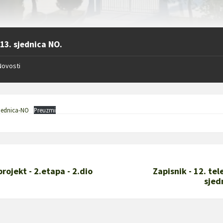
 13. sjednica NO.
Novosti
sjednica-NO
Preuzmi
projekt - 2.etapa - 2.dio
Zapisnik - 12. te
sjed