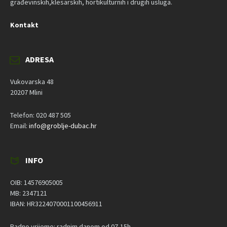
građevinskih,klesarskih, hortikulturnih i drugih usluga.
Kontakt
ADRESA
Vukovarska 48
20207 Mlini
Telefon: 020 487 505
Email:
info@groblje-dubac.hr
INFO
OIB: 14576905005
MB: 2347121
IBAN: HR3224070001100456911
Radno vrijeme: radnim danom od 07-15h