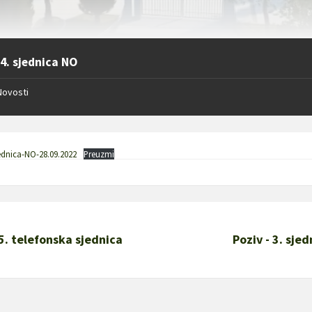
 4. sjednica NO
Novosti
jednica-NO-28.09.2022
Preuzmi
 5. telefonska sjednica
Poziv - 3. sje