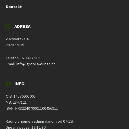
Kontakt
ADRESA
Vukovarska 48
20207 Mlini
Telefon: 020 487 505
Email:
info@groblje-dubac.hr
INFO
OIB: 14576905005
MB: 2347121
IBAN: HR3224070001100456911
Radno vrijeme: radnim danom od 07-15h
Dnevna pauza: 12-12:30h