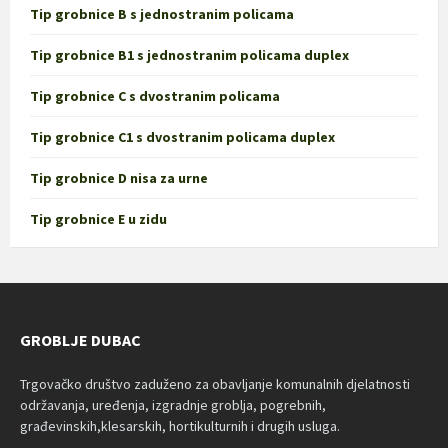
Tip grobnice B s jednostranim policama
Tip grobnice B1 s jednostranim policama duplex
Tip grobnice C s dvostranim policama
Tip grobnice C1 s dvostranim policama duplex
Tip grobnice D nisa za urne
Tip grobnice E u zidu
GROBLJE DUBAC
Trgovačko društvo zaduženo za obavljanje komunalnih djelatnosti
održavanja, uređenja, izgradnje groblja, pogrebnih,
građevinskih,klesarskih, hortikulturnih i drugih usluga.